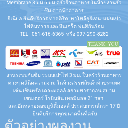
Membrane 3 มม 6 มม ครัวร้านอาหาร ในห้าง งานรั่ว
ซึม ดาดฟ้าอาคาร
จีเนียล ยินดีบริการ ทาอคิริค ทาโพลียูริเทน แผ่นเป่า
ไฟหินทรายและหินเกร็ด พ่นสีกันร้อน
TEL : 061-616-6365
หรือ 097-290-8282
งานระบบกันซึม ระบบเป่าไฟ 3 มม. ในครัวร้านอาหาร
ต่างๆ คลีนิคความงาม ในห้างสรรพสินค้าทั่วประเทศ
เช่น เซ็นทรัล เดอะมอลล์ สยามพารากอน สยาม
เซนเตอร์ โรบินสัน เทอมินอล 21 ฯลฯ
และอีกหลายคอมมูนิตี้มอลล์ ประสบการณ์กว่า 17 ปี
ยินดีบริการทุกขนาดพื้นที่ครับ
ตัวอย่างผลงาน