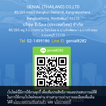
GENIAL (THAILAND) CO.,LTD
85/265 moo.3 Bangkuri-Sainoi rd., Bangrakpattana ,
Bangbuathong , Nonthaburi . 11110
บริษัท จีเนียล (ประเทศไทย) จำกัด
85/265 หมู่ 3 ถ.บางกรวย ไทรน้อย ต.บางรักพัฒนา อ.บางบัวทอง
จ.นนทบุรี 11110
Tel
02-1499186
Line ID
genial8282
genial8282
เว็บไซต์นี้มีการใช้งานคุกกี้ เพื่อเพิ่มประสิทธิภาพและประสบการณ์ที่ดี
ในการใช้งานเว็บไซต์ของท่าน ท่านสามารถอ่านรายละเอียดเพิ่มเติม
Copy right by GENIAL (THAILAND) CO.,LTD
ได้ที่
นโยบายความเป็นส่วนตัว
และ
นโยบายคุกกี้