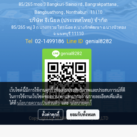
85/265 moo.3 Bangkuri-Sainoi rd., Bangrakpattana ,
Bangbuathong , Nonthaburi . 11110
บริษัท จีเนียล (ประเทศไทย) จำกัด
85/265 หมู่ 3 ถ.บางกรวย ไทรน้อย ต.บางรักพัฒนา อ.บางบัวทอง
จ.นนทบุรี 11110
Tel
02-1499186
Line ID
genial8282
genial8282
เว็บไซต์นี้มีการใช้งานคุกกี้ เพื่อเพิ่มประสิทธิภาพและประสบการณ์ที่ดี
ในการใช้งานเว็บไซต์ของท่าน ท่านสามารถอ่านรายละเอียดเพิ่มเติม
ได้ที่
นโยบายความเป็นส่วนตัว
และ
นโยบายคุกกี้
ตั้งค่าคุกกี้
ยอมรับทั้งหมด
Copy right by GENIAL (THAILAND) CO.,LTD
ผู้เข้าชมทั้งหมด
581,396