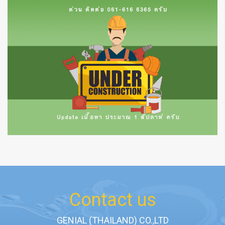
Contact us
GENIAL (THAILAND) CO.,LTD