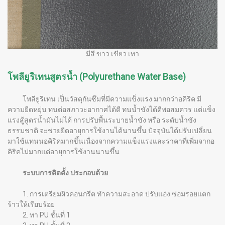
มีสี ขาว เขียว เทา
โพลียูริเทนสูตรน้ำ (Polyurethane Water Base)
โ
พลียูริเทน เป็นวัสดุกันซึมที่มีความแข็งแรง มากกว่าอคิริค มี
ความยืดหยุ่น ทนต่อสภาวะอากาศได้ดี ทนน้ำขังได้ดีพอสมควร แต่แข็ง
แรงสู้สูตรน้ำมันไม่ได้ การปรับพื้นระบายน้ำขัง หรือ ระดับน้ำขัง
ธรรมชาติ จะช่วยยืดอายุการใช้งานได้นานขึ้น ปัจจุบันได้ปรับเปลี่ยน
มาใช้แทนนอคิริคมากขึ้นเนื่องจากความแข็งแรงและราคาที่เพิ่มจากอ
คิริคไม่มากแต่อายุการใช้งานนานขึ้น
ระบบการติดตั้ง ประกอบด้วย
1. การเตรียมผิวคอนกรีต ทำความสะอาด ปรับแอ่ง ซ่อมรอยแตก
ร้าวให้เรียบร้อย
2. ทา PU ชั้นที่ 1