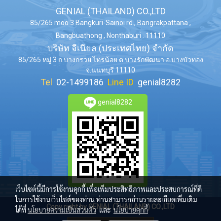
GENIAL (THAILAND) CO.,LTD
85/265 moo.3 Bangkuri-Sainoi rd., Bangrakpattana ,
Bangbuathong , Nonthaburi . 11110
บริษัท จีเนียล (ประเทศไทย) จำกัด
85/265 หมู่ 3 ถ.บางกรวย ไทรน้อย ต.บางรักพัฒนา อ.บางบัวทอง
จ.นนทบุรี 11110
Tel
02-1499186
Line ID
genial8282
genial8282
เว็บไซต์นี้มีการใช้งานคุกกี้ เพื่อเพิ่มประสิทธิภาพและประสบการณ์ที่ดี
ในการใช้งานเว็บไซต์ของท่าน ท่านสามารถอ่านรายละเอียดเพิ่มเติม
Copy right by GENIAL (THAILAND) CO.,LTD
ได้ที่
นโยบายความเป็นส่วนตัว
และ
นโยบายคุกกี้