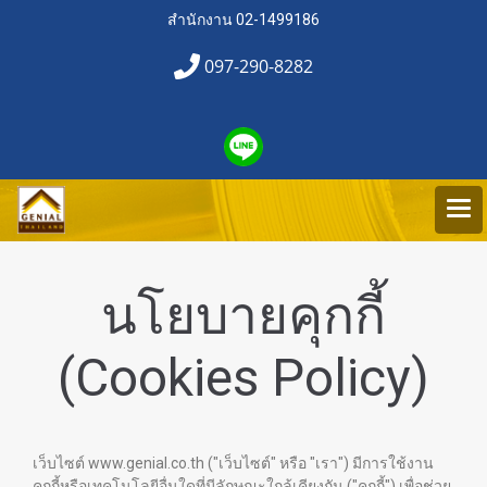
สำนักงาน 02-1499186
097-290-8282
นโยบายคุกกี้
(Cookies Policy)
เว็บไซต์ www.genial.co.th ("เว็บไซต์" หรือ "เรา") มีการใช้งาน
คุกกี้หรือเทคโนโลยีอื่นใดที่มีลักษณะใกล้เคียงกัน ("คุกกี้") เพื่อช่วย