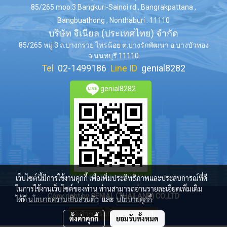
85/265 moo.3 Bangkuri-Sainoi rd., Bangrakpattana ,
Bangbuathong , Nonthaburi . 11110
บริษัท จีเนียล (ประเทศไทย) จำกัด
85/265 หมู่ 3 ถ.บางกรวย ไทรน้อย ต.บางรักพัฒนา อ.บางบัวทอง
จ.นนทบุรี 11110
Tel
02-1499186
Line ID
genial8282
genial8282
เว็บไซต์นี้มีการใช้งานคุกกี้ เพื่อเพิ่มประสิทธิภาพและประสบการณ์ที่ดี
ในการใช้งานเว็บไซต์ของท่าน ท่านสามารถอ่านรายละเอียดเพิ่มเติม
Copy right by GENIAL (THAILAND) CO.,LTD
ได้ที่
นโยบายความเป็นส่วนตัว
และ
นโยบายคุกกี้
ผู้เข้าชมวันนี้
1
ตั้งค่าคุกกี้
ยอมรับทั้งหมด