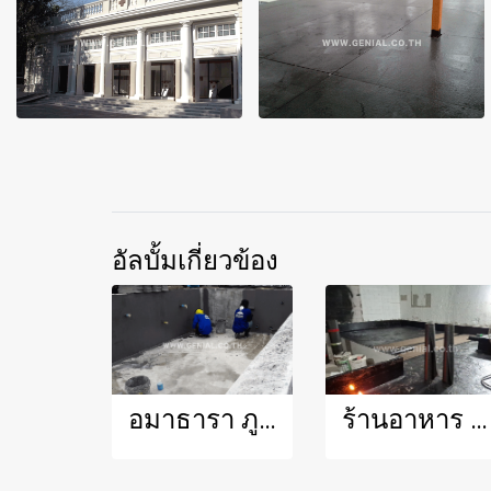
อัลบั้มเกี่ยวข้อง
อมาธารา ภูเก็ต ทา 228
ร้านอาหาร แผ่นกันซึม 3 มม ผิวทราย