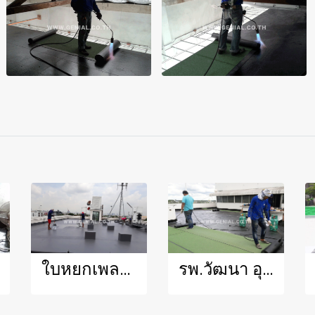
ใบหยกเพลส ทาPU
รพ.วัฒนา อุดร เป่าไฟ