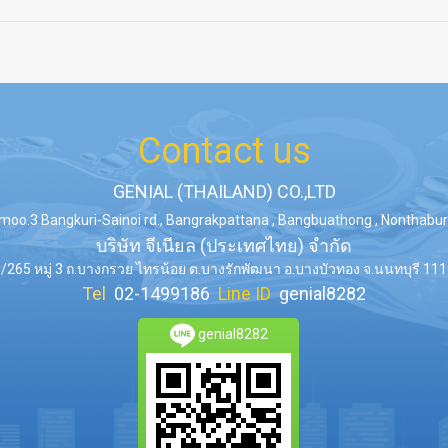
Contact us
GENIAL (THAILAND) CO.,LTD
moo.3 Bangkuri-Sainoi rd., Bangrakpattana , Bangbuathong , Nonthaburi
บริษัท จีเนียล (ประเทศไทย) จำกัด
/265 หมู่ 3 ถ.บางกรวย ไทรน้อย ต.บางรักพัฒนา อ.บางบัวทอง จ.นนทบุรี 11
Tel
02-1499186
Line ID
genial8282
genial8282