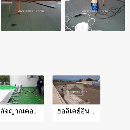
สัจญาณคอร์ท พ่นโพลียูเรีย
ฮอลิเดย์อิน พัทยา